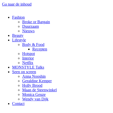
Ga naar de inhoud
Fashion
Broke or Bargain
Duurzaam
Nieuws
Beauty
Lifestyle
Body & Food
Recepten
Hotspot
Interior
Netflix
MONSTYLE Talks
Seen on screen
Anna Nooshin
Geraldine Kemper
Holly Brood
Maan de Steenwinkel
Monica Geuze
Wendy van Dijk
Contact