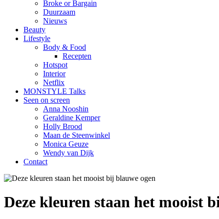
Broke or Bargain
Duurzaam
Nieuws
Beauty
Lifestyle
Body & Food
Recepten
Hotspot
Interior
Netflix
MONSTYLE Talks
Seen on screen
Anna Nooshin
Geraldine Kemper
Holly Brood
Maan de Steenwinkel
Monica Geuze
Wendy van Dijk
Contact
Deze kleuren staan het mooist b