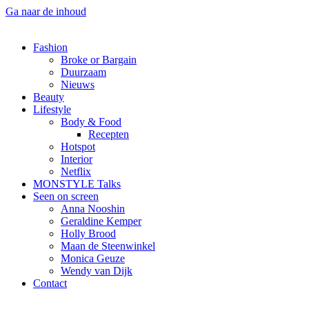
Ga naar de inhoud
Fashion
Broke or Bargain
Duurzaam
Nieuws
Beauty
Lifestyle
Body & Food
Recepten
Hotspot
Interior
Netflix
MONSTYLE Talks
Seen on screen
Anna Nooshin
Geraldine Kemper
Holly Brood
Maan de Steenwinkel
Monica Geuze
Wendy van Dijk
Contact