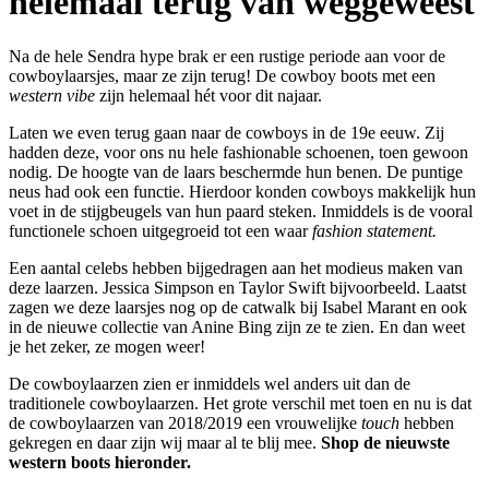
helemaal terug van weggeweest
Na de hele Sendra hype brak er een rustige periode aan voor de
cowboylaarsjes, maar ze zijn terug! De cowboy boots met een
western vibe
zijn helemaal hét voor dit najaar.
Laten we even terug gaan naar de cowboys in de 19e eeuw. Zij
hadden deze, voor ons nu hele fashionable schoenen, toen gewoon
nodig. De hoogte van de laars beschermde hun benen. De puntige
neus had ook een functie. Hierdoor konden cowboys makkelijk hun
voet in de stijgbeugels van hun paard steken. Inmiddels is de vooral
functionele schoen uitgegroeid tot een waar
fashion statement.
Een aantal celebs hebben bijgedragen aan het modieus maken van
deze laarzen. Jessica Simpson en Taylor Swift bijvoorbeeld. Laatst
zagen we deze laarsjes nog op de catwalk bij Isabel Marant en ook
in de nieuwe collectie van Anine Bing zijn ze te zien. En dan weet
je het zeker, ze mogen weer!
De cowboylaarzen zien er inmiddels wel anders uit dan de
traditionele cowboylaarzen. Het grote verschil met toen en nu is dat
de cowboylaarzen van 2018/2019 een vrouwelijke
touch
hebben
gekregen en daar zijn wij maar al te blij mee.
Shop de nieuwste
western boots hieronder.