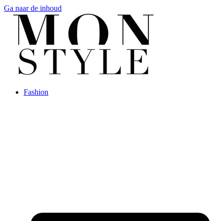
Ga naar de inhoud
Fashion