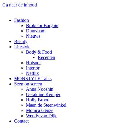
Ga naar de inhoud
Fashion
Broke or Bargain
Duurzaam
Nieuws
Beauty
Lifestyle
Body & Food
Recepten
Hotspot
Interior
Netflix
MONSTYLE Talks
Seen on screen
Anna Nooshin
Geraldine Kemper
Holly Brood
Maan de Steenwinkel
Monica Geuze
Wendy van Dijk
Contact