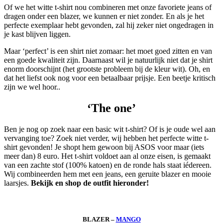
Of we het witte t-shirt nou combineren met onze favoriete jeans of
dragen onder een blazer, we kunnen er niet zonder. En als je het
perfecte exemplaar hebt gevonden, zal hij zeker niet ongedragen in
je kast blijven liggen.
Maar ‘perfect’ is een shirt niet zomaar: het moet goed zitten en van
een goede kwaliteit zijn. Daarnaast wil je natuurlijk niet dat je shirt
enorm doorschijnt (het grootste probleem bij de kleur wit). Oh, en
dat het liefst ook nog voor een betaalbaar prijsje. Een beetje kritisch
zijn we wel hoor..
‘The one’
Ben je nog op zoek naar een basic wit t-shirt? Of is je oude wel aan
vervanging toe? Zoek niet verder, wij hebben het perfecte witte t-
shirt gevonden! Je shopt hem gewoon bij ASOS voor maar (iets
meer dan) 8 euro. Het t-shirt voldoet aan al onze eisen, is gemaakt
van een zachte stof (100% katoen) en de ronde hals staat iédereen.
Wij combineerden hem met een jeans, een geruite blazer en mooie
laarsjes.
Bekijk en shop de outfit hieronder!
BLAZER –
MANGO