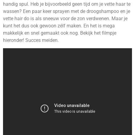
handig spul. Heb je bijvoorbeeld geen tijd om je vette haar te
wassen? Een paar keer sprayen met de droogshampoo en je
vette hair do is als sneeuw voor de zon verdwenen. Maar je
kunt het dus ook gewoon zélf maken. En het is mega
makkelijk en snel gemaakt ook nog. Bekijk het filmpje
hieronder! Succes meiden.