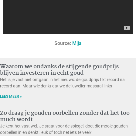
Source:
Mija
Waarom we ondanks de stijgende goudprijs
blijven investeren in echt goud
Het is je vast niet ontgaan in het nieuws: de goudprijs tikt record na
record aan. Maar wie denkt dat we de juwelier massaal links
LEES MEER »
Zo draag je gouden oorbellen zonder dat het too
much wordt
Je kent het vast wel. Je staat voor de spiegel, doet die mooie gouden
oorbellen in en denkt: leuk of toch net iets te veel?