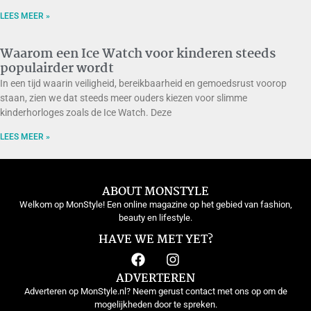
LEES MEER »
Waarom een Ice Watch voor kinderen steeds
populairder wordt
In een tijd waarin veiligheid, bereikbaarheid en gemoedsrust voorop
staan, zien we dat steeds meer ouders kiezen voor slimme
kinderhorloges zoals de Ice Watch. Deze
LEES MEER »
ABOUT MONSTYLE
Welkom op MonStyle! Een online magazine op het gebied van fashion,
beauty en lifestyle.
HAVE WE MET YET?
ADVERTEREN
Adverteren op MonStyle.nl? Neem gerust contact met ons op om de
mogelijkheden door te spreken.