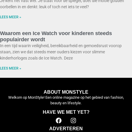
Je kent het vast wel. Je staat voor de spiegel, doet die mooie gouden
oorbellen in en denkt: leuk of toch net iets te veel?
LEES MEER »
Waarom een Ice Watch voor kinderen steeds
populairder wordt
In een tijd waarin veiligheid, bereikbaarheid en gemoedsrust voorop
staan, zien we dat steeds meer ouders kiezen voor slimme
kinderhorloges zoals de Ice Watch. Deze
LEES MEER »
ABOUT MONSTYLE
Welkom op MonStyle! Een online magazine op het gebied van fashion,
beauty en lifestyle.
HAVE WE MET YET?
ADVERTEREN