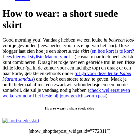
How to wear: a short suede
skirt
Good morning you! Vandaag hebben we een leuke
in between look
voor je gevonden (lees: perfect voor deze tijd van het jaar). Deze
blogger laat zien hoe je een
short suede skirt
(
en hoe kort is té kort?
Lees hier wat styliste Manon vindt…
) casual maar toch heel stylish
kunt combineren. Draag het rokje met een gebreide trui in een frisse
lichte kleur (ga in de zomer voor een luchtige top) en draag er een
paar korte, gelakte enkelboots onder (
of ga voor deze leuke
Isabel
Marant sandals
) om de
look
een stoere
touch
te geven. Maak je
outfit helemaal af met een zwart-wit schoudertasje en een mooie
zonnebril, die zul je vandaag nodig hebben (
check wel eerst even
welke zonnebril het beste bij jouw gezichtsvorm past
).
How to wear: a short suede skirt
[show_shopthepost_widget id=”772311″]