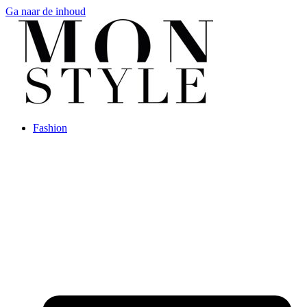
Ga naar de inhoud
Fashion