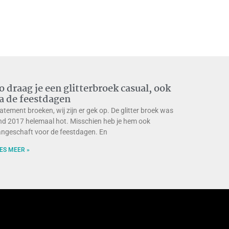
o draag je een glitterbroek casual, ook
a de feestdagen
atement broeken, wij zijn er gek op. De glitter broek was
nd 2017 helemaal hot. Misschien heb je hem ook
ngeschaft voor de feestdagen. En
ES MEER »