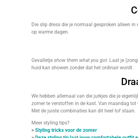
C
Die slip dress die je normaal gesproken alleen i
op warme dagen.
Gevalletje
show them what you got.
Laat je (zong
huid kan showen zonder dat het ordinair wordt.
Dra
We hebben allemaal van die jurkjes die je eigenli
zomer te verstoffen in de kast. Van maandag tot 
Met de juiste combinaties kan dit heel tof staan.
Meer styling tips?
>
Styling tricks voor de zomer
>
Deze styling tip laat jouw comfortabele outfit e