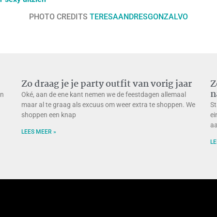
PHOTO CREDITS
TERESAANDRESGONZALVO
Zo draag je je party outfit van vorig jaar
Z
n
en
Oké, aan de ene kant nemen we de feestdagen allemaal
maar al te graag als excuus om weer extra te shoppen. We
St
shoppen een knap
ei
aa
LEES MEER »
LE