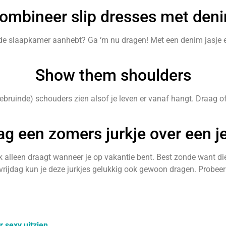
ombineer slip dresses met den
n de slaapkamer aanhebt? Ga ‘m nu dragen! Met een denim jasje e
Show them shoulders
ebruinde) schouders zien alsof je leven er vanaf hangt. Draag of
ag een zomers jurkje over een j
jk alleen draagt wanneer je op vakantie bent. Best zonde want die
vrijdag kun je deze jurkjes gelukkig ook gewoon dragen. Probee
r sexy uitzien