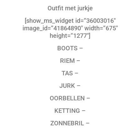
Outfit met jurkje
[show_ms_widget id=”36003016″
image_id=”41864890″ width=”675″
height=”1277″]
BOOTS –
RIEM –
TAS –
JURK –
OORBELLEN –
KETTING –
ZONNEBRIL –