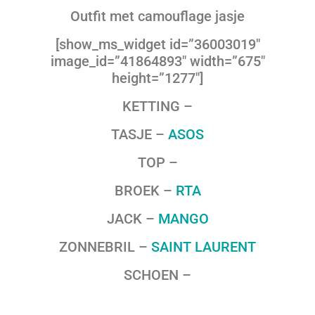
Outfit met camouflage jasje
[show_ms_widget id=”36003019″
image_id=”41864893″ width=”675″
height=”1277″]
KETTING –
TASJE –
ASOS
TOP –
BROEK –
RTA
JACK –
MANGO
ZONNEBRIL –
SAINT LAURENT
SCHOEN –