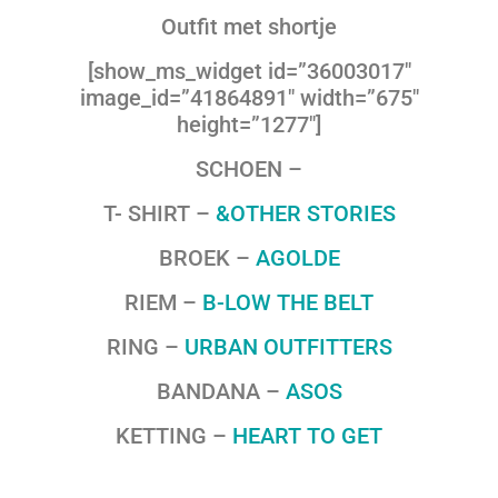
Outfit met shortje
[show_ms_widget id=”36003017″
image_id=”41864891″ width=”675″
height=”1277″]
SCHOEN –
T- SHIRT –
&OTHER STORIES
BROEK –
AGOLDE
RIEM –
B-LOW THE BELT
RING –
URBAN OUTFITTERS
BANDANA –
ASOS
KETTING –
HEART TO GET