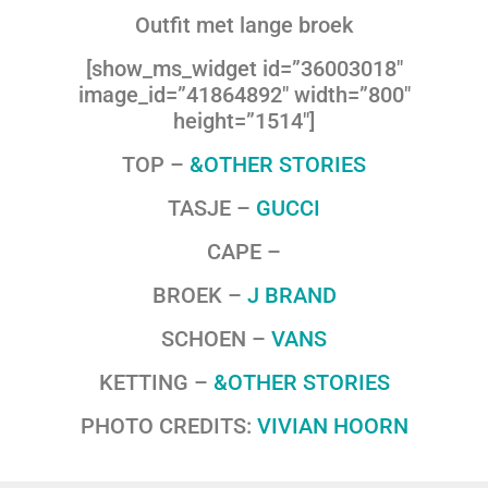
Outfit met lange broek
[show_ms_widget id=”36003018″
image_id=”41864892″ width=”800″
height=”1514″]
TOP –
&OTHER STORIES
TASJE –
GUCCI
CAPE –
BROEK –
J BRAND
SCHOEN –
VANS
KETTING –
&OTHER STORIES
PHOTO CREDITS:
VIVIAN HOORN