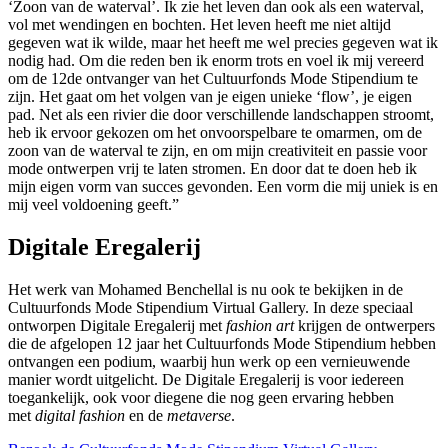
‘Zoon van de waterval’. Ik zie het leven dan ook als een waterval,
vol met wendingen en bochten. Het leven heeft me niet altijd
gegeven wat ik wilde, maar het heeft me wel precies gegeven wat ik
nodig had. Om die reden ben ik enorm trots en voel ik mij vereerd
om de 12de ontvanger van het Cultuurfonds Mode Stipendium te
zijn. Het gaat om het volgen van je eigen unieke ‘flow’, je eigen
pad. Net als een rivier die door verschillende landschappen stroomt,
heb ik ervoor gekozen om het onvoorspelbare te omarmen, om de
zoon van de waterval te zijn, en om mijn creativiteit en passie voor
mode ontwerpen vrij te laten stromen. En door dat te doen heb ik
mijn eigen vorm van succes gevonden. Een vorm die mij uniek is en
mij veel voldoening geeft.”
Digitale Eregalerij
Het werk van Mohamed Benchellal is nu ook te bekijken in de
Cultuurfonds Mode Stipendium Virtual Gallery. In deze speciaal
ontworpen Digitale Eregalerij met
fashion art
krijgen de ontwerpers
die de afgelopen 12 jaar het Cultuurfonds Mode Stipendium hebben
ontvangen een podium, waarbij hun werk op een vernieuwende
manier wordt uitgelicht. De Digitale Eregalerij is voor iedereen
toegankelijk, ook voor diegene die nog geen ervaring hebben
met
digital fashion
en de
metaverse
.