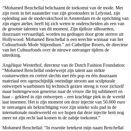
“Mohamed Benchellal belichaamt de toekomst van de mode. Met
zijn roots in het naaiatelier van zijn grootouders in Lelystad, zijn
opleiding aan de modevakschool in Amsterdam en de oprichting van
zijn eigen atelier, heeft hij zich weten te onderscheiden als een van
de grootste talenten van dit moment. Zijn tijdloze silhouetten,
duurzaam vervaardigd, worden nu gedragen door grote sterren uit
Hollywood. Mohamed Benchellal is een terechte winnaar van het
Cultuurfonds Mode Stipendium.” zei Cathelijne Broers, de directeur
van het Cultuurfonds over de nieuwe ontvanger tijdens de
uitreiking.
Angélique Westerhof, directeur van de Dutch Fashion Foundation:
“Mohamed Benchellal onderwerpt zijn talent aan strikte
couturewetten en creëert slechts met één pop en één duurzaam
materiaal een ogenschijnlijk oneindige stroom aan sculpturale
ontwerpen waarbinnen hij technisch gezien streng is voor zichzelf
maar buitengewoon genereus naar de vrouw die hij sublimeert en
haar – gekleed in zijn ontwerpen – een krachtige plek in de wereld
laat innemen. Het is zíjn moment om deze injectie van 50.000 euro
te ontvangen als bekrachtiging voor zijn unieke solo pad in de
internationale modewereld en we hopen dat deze injectie hem nog
meer tot zijn recht laat komen in de nabije toekomst.”
Mohamed Benchellal: “In essentie betekent mijn naam Benchellal