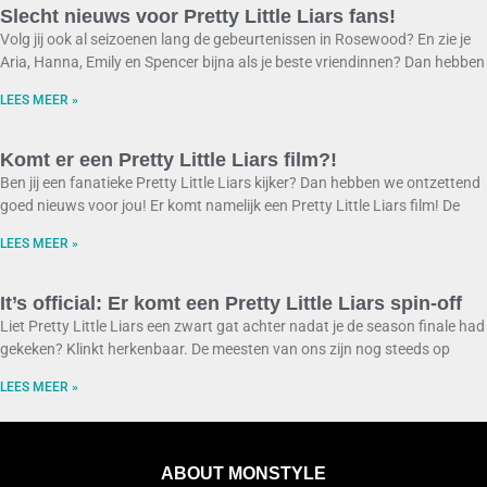
Slecht nieuws voor Pretty Little Liars fans!
Volg jij ook al seizoenen lang de gebeurtenissen in Rosewood? En zie je
Aria, Hanna, Emily en Spencer bijna als je beste vriendinnen? Dan hebben
LEES MEER »
Komt er een Pretty Little Liars film?!
Ben jij een fanatieke Pretty Little Liars kijker? Dan hebben we ontzettend
goed nieuws voor jou! Er komt namelijk een Pretty Little Liars film! De
LEES MEER »
It’s official: Er komt een Pretty Little Liars spin-off
Liet Pretty Little Liars een zwart gat achter nadat je de season finale had
gekeken? Klinkt herkenbaar. De meesten van ons zijn nog steeds op
LEES MEER »
ABOUT MONSTYLE