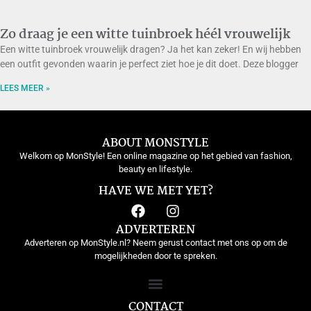
Zo draag je een witte tuinbroek héél vrouwelijk
Een witte tuinbroek vrouwelijk dragen? Ja het kan zeker! En wij hebben
een outfit gevonden waarin je perfect ziet hoe je dit doet. Deze blogger
LEES MEER »
ABOUT MONSTYLE
Welkom op MonStyle! Een online magazine op het gebied van fashion,
beauty en lifestyle.
HAVE WE MET YET?
ADVERTEREN
Adverteren op MonStyle.nl? Neem gerust contact met ons op om de
mogelijkheden door te spreken.
CONTACT