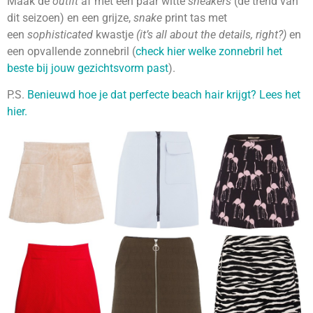
Maak de
outfit
af met een paar witte
sneakers
(dé trend van
dit seizoen) en een grijze,
snake
print tas met
een
sophisticated
kwastje
(it’s all about the details, right?)
en
een opvallende zonnebril (
check hier welke zonnebril het
beste bij jouw gezichtsvorm past
).
P.S.
Benieuwd hoe je dat perfecte beach hair krijgt? Lees het
hier.