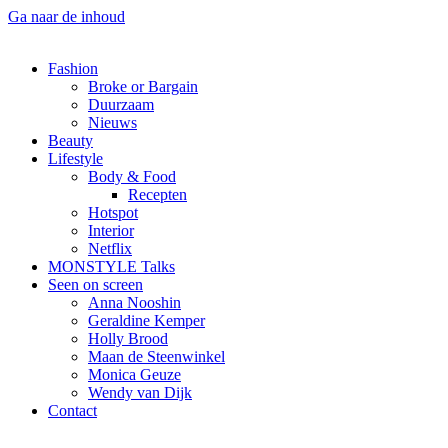
Ga naar de inhoud
Fashion
Broke or Bargain
Duurzaam
Nieuws
Beauty
Lifestyle
Body & Food
Recepten
Hotspot
Interior
Netflix
MONSTYLE Talks
Seen on screen
Anna Nooshin
Geraldine Kemper
Holly Brood
Maan de Steenwinkel
Monica Geuze
Wendy van Dijk
Contact