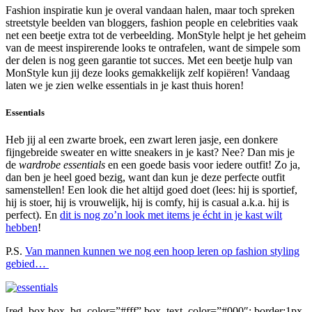
Fashion inspiratie kun je overal vandaan halen, maar toch spreken
streetstyle beelden van bloggers, fashion people en celebrities vaak
net een beetje extra tot de verbeelding. MonStyle helpt je het geheim
van de meest inspirerende looks te ontrafelen, want de simpele som
der delen is nog geen garantie tot succes. Met een beetje hulp van
MonStyle kun jij deze looks gemakkelijk zelf kopiëren! Vandaag
laten we je zien welke essentials in je kast thuis horen!
Essentials
Heb jij al een zwarte broek, een zwart leren jasje, een donkere
fijngebreide sweater en witte sneakers in je kast? Nee? Dan mis je
de
wardrobe essentials
en een goede basis voor iedere outfit! Zo ja,
dan ben je heel goed bezig, want dan kun je deze perfecte outfit
samenstellen! Een look die het altijd goed doet (lees: hij is sportief,
hij is stoer, hij is vrouwelijk, hij is comfy, hij is casual a.k.a. hij is
perfect). En
dit is nog zo’n look met items je écht in je kast wilt
hebben
!
P.S.
Van mannen kunnen we nog een hoop leren op fashion styling
gebied…
[red_box box_bg_color=”#fff” box_text_color=”#000″; border:1px