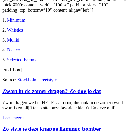
thick #000; content_width=”100px” padding_sides=”10″
padding_top_bottom=”10″ content_align=”left” ]
1.
Minimum
2.
Whistles
3.
Monki
4.
Bianco
5.
Selected Femme
[/red_box]
Source:
Stockholm streetstyle
Zwart in de zomer dragen? Zo doe je dat
Zwart dragen we het HELE jaar door, dus óók in de zomer (want
zwart is en blijft ten slotte onze favoriete kleur). En deze outfit
Lees meer »
Zo style je deze knappe flamingo bomber