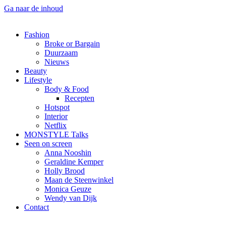
Ga naar de inhoud
Fashion
Broke or Bargain
Duurzaam
Nieuws
Beauty
Lifestyle
Body & Food
Recepten
Hotspot
Interior
Netflix
MONSTYLE Talks
Seen on screen
Anna Nooshin
Geraldine Kemper
Holly Brood
Maan de Steenwinkel
Monica Geuze
Wendy van Dijk
Contact