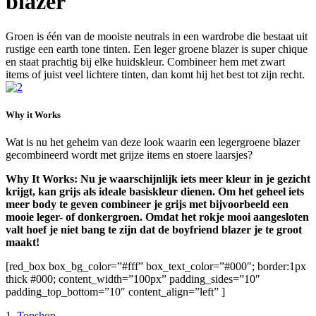
blazer
Groen is één van de mooiste neutrals in een wardrobe die bestaat uit
rustige een earth tone tinten. Een leger groene blazer is super chique
en staat prachtig bij elke huidskleur. Combineer hem met zwart
items of juist veel lichtere tinten, dan komt hij het best tot zijn recht.
Why it Works
Wat is nu het geheim van deze look waarin een legergroene blazer
gecombineerd wordt met grijze items en stoere laarsjes?
Why It Works: Nu je waarschijnlijk iets meer kleur in je gezicht
krijgt, kan grijs als ideale basiskleur dienen. Om het geheel iets
meer body te geven combineer je grijs met bijvoorbeeld een
mooie leger- of donkergroen. Omdat het rokje mooi aangesloten
valt hoef je niet bang te zijn dat de boyfriend blazer je te groot
maakt!
[red_box box_bg_color=”#fff” box_text_color=”#000″; border:1px
thick #000; content_width=”100px” padding_sides=”10″
padding_top_bottom=”10″ content_align=”left” ]
1.
Topshop