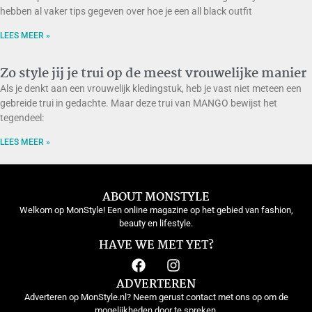
hebben al vaker tips gegeven over hoe je een all black outfit
LEES MEER »
Zo style jij je trui op de meest vrouwelijke manier
Als je denkt aan een vrouwelijk kledingstuk, heb je vast niet meteen een
gebreide trui in gedachte. Maar deze trui van MANGO bewijst het
tegendeel:
LEES MEER »
ABOUT MONSTYLE
Welkom op MonStyle! Een online magazine op het gebied van fashion,
beauty en lifestyle.
HAVE WE MET YET?
ADVERTEREN
Adverteren op MonStyle.nl? Neem gerust contact met ons op om de
mogelijkheden door te spreken.