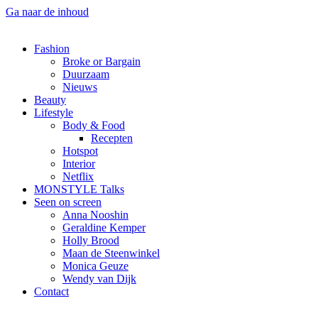
Ga naar de inhoud
Fashion
Broke or Bargain
Duurzaam
Nieuws
Beauty
Lifestyle
Body & Food
Recepten
Hotspot
Interior
Netflix
MONSTYLE Talks
Seen on screen
Anna Nooshin
Geraldine Kemper
Holly Brood
Maan de Steenwinkel
Monica Geuze
Wendy van Dijk
Contact