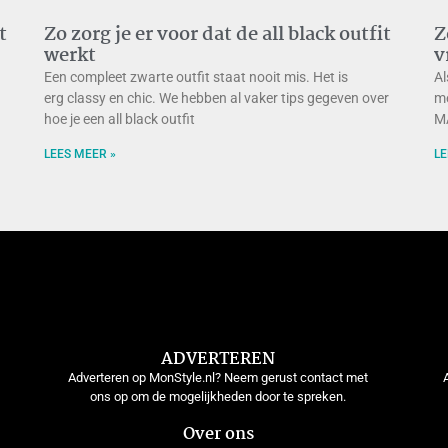
t
Zo zorg je er voor dat de all black outfit
Z
werkt
v
Een compleet zwarte outfit staat nooit mis. Het is
Al
erg classy en chic. We hebben al vaker tips gegeven over
me
hoe je een all black outfit
MA
LEES MEER »
LE
ADVERTEREN
Adverteren op MonStyle.nl? Neem gerust contact met
ons op om de mogelijkheden door te spreken.
Over ons