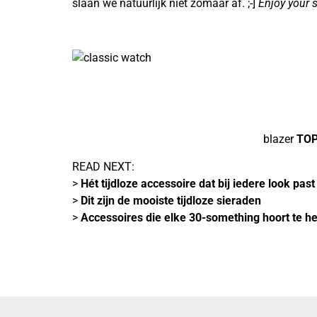
slaan we natuurlijk niet zomaar af. ;-]
Enjoy your s
blazer
TO
READ NEXT:
>
Hét tijdloze accessoire dat bij iedere look past
>
Dit zijn de mooiste tijdloze sieraden
>
Accessoires die elke 30-something hoort te h