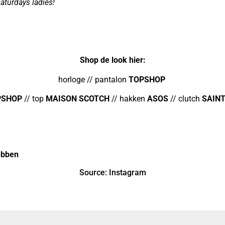
aturdays ladies!
Shop de look hier:
horloge // pantalon
TOPSHOP
PSHOP
// top
MAISON
SCOTCH
// hakken
ASOS
// clutch
SAIN
ebben
Source:
Instagram