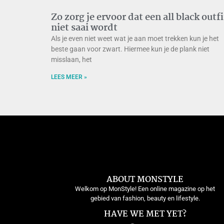
Zo zorg je ervoor dat een all black outfi
niet saai wordt
Als je even niet weet wat je aan moet trekken kun je het
beste gaan voor zwart. Hiermee kun je de plank niet
misslaan, het
LEES MEER »
ABOUT MONSTYLE
Welkom op MonStyle! Een online magazine op het
gebied van fashion, beauty en lifestyle.
HAVE WE MET YET?