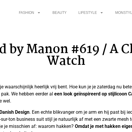
FASHION
BEAUTY
LIFESTYLE
MONSTYL
d by Manon #619 / A C
Watch
je waarschijnlijk heerlijk vrij bent. Hoe kun je je zaterdag nu be
ke pak. We hebben eerder al
een look geïnspireerd op stijlicoon 
ne wel.
 Danish Design
. Een echte blikvanger om je arm en hij past bij i
sur-ton business suit stijl je natuurlijk af met een zwarte mesh t
 je je misschien af: waarom hakken?
Omdat je met hakken eigenl