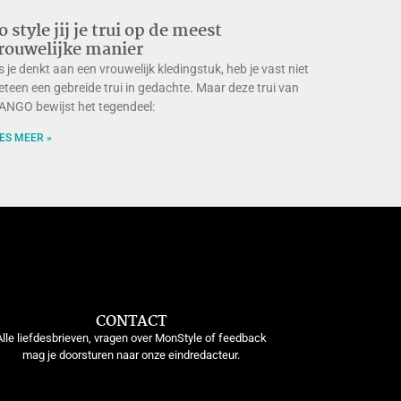
o style jij je trui op de meest
rouwelijke manier
s je denkt aan een vrouwelijk kledingstuk, heb je vast niet
teen een gebreide trui in gedachte. Maar deze trui van
NGO bewijst het tegendeel:
ES MEER »
CONTACT
Alle liefdesbrieven, vragen over MonStyle of feedback
mag je doorsturen naar onze eindredacteur.