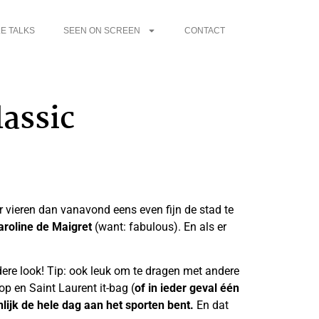
E TALKS
SEEN ON SCREEN
CONTACT
lassic
ter vieren dan vanavond eens even fijn de stad te
Caroline de Maigret
(want: fabulous). En als er
edere look! Tip: ook leuk om te dragen met andere
op en Saint Laurent it-bag (
of in ieder geval één
ijk de hele dag aan het sporten bent.
En dat