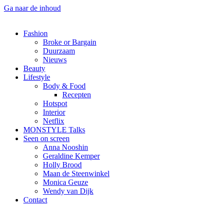
Ga naar de inhoud
Fashion
Broke or Bargain
Duurzaam
Nieuws
Beauty
Lifestyle
Body & Food
Recepten
Hotspot
Interior
Netflix
MONSTYLE Talks
Seen on screen
Anna Nooshin
Geraldine Kemper
Holly Brood
Maan de Steenwinkel
Monica Geuze
Wendy van Dijk
Contact