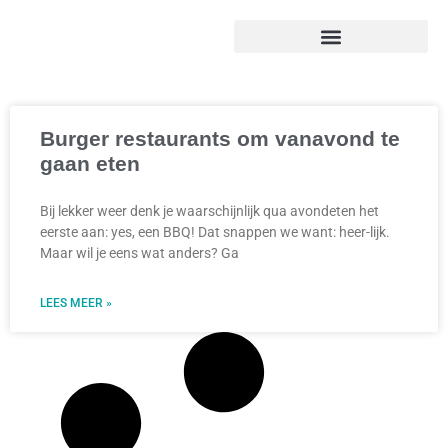
Burger restaurants om vanavond te
gaan eten
Bij lekker weer denk je waarschijnlijk qua avondeten het
eerste aan: yes, een BBQ! Dat snappen we want: heer-lijk.
Maar wil je eens wat anders? Ga
LEES MEER »