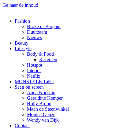
Ga naar de inhoud
Fashion
Broke or Bargain
Duurzaam
Nieuws
Beauty
Lifestyle
Body & Food
Recepten
Hotspot
Interior
Netflix
MONSTYLE Talks
Seen on screen
Anna Nooshin
Geraldine Kemper
Holly Brood
Maan de Steenwinkel
Monica Geuze
Wendy van Dijk
Contact