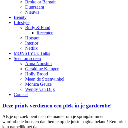
Broke or Bargain
Duurzaam
Nieuws
Beauty
Lifestyle
Body & Food
Recepten
Hotspot
Interior
Netflix
MONSTYLE Talks
Seen on screen
Anna Nooshin
Geraldine Kemper
Holly Brood
Maan de Steenwinkel
Monica Geuze
Wendy van Dijk
Contact
Deze prints verdienen een plek in je garderobe!
Als je op zoek bent naar de manier om je spring/summer
wardrobe te boosten dan ben je op de juiste pagina beland! Een print
kan namelijk nét dat