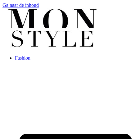
Ga naar de inhoud
Fashion