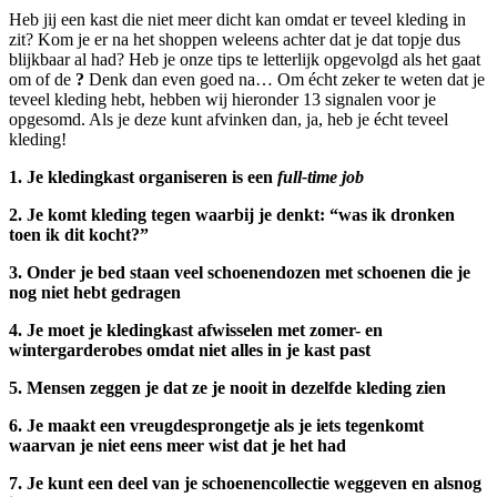
Heb jij een kast die niet meer dicht kan omdat er teveel kleding in
zit? Kom je er na het shoppen weleens achter dat je dat topje dus
blijkbaar al had? Heb je onze tips te letterlijk opgevolgd als het gaat
om
of de
?
Denk dan even goed na… Om écht zeker te weten dat je
teveel kleding hebt, hebben wij hieronder 13 signalen voor je
opgesomd. Als je deze kunt afvinken dan, ja, heb je écht teveel
kleding!
1. Je kledingkast organiseren is een
full-time job
2. Je komt kleding tegen waarbij je denkt: “was ik dronken
toen ik dit kocht?”
3. Onder je bed staan veel schoenendozen met schoenen die je
nog niet hebt gedragen
4. Je moet je kledingkast afwisselen met zomer- en
wintergarderobes omdat niet alles in je kast past
5. Mensen zeggen je dat ze je nooit in dezelfde kleding zien
6. Je maakt een vreugdesprongetje als je iets tegenkomt
waarvan je niet eens meer wist dat je het had
7. Je kunt een deel van je schoenencollectie weggeven en alsnog