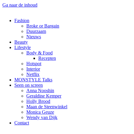
Ga naar de inhoud
Fashion
Broke or Bargain
Duurzaam
Nieuws
Beauty
Lifestyle
Body & Food
Recepten
Hotspot
Interior
Netflix
MONSTYLE Talks
Seen on screen
Anna Nooshin
Geraldine Kemper
Holly Brood
Maan de Steenwinkel
Monica Geuze
Wendy van Dijk
Contact