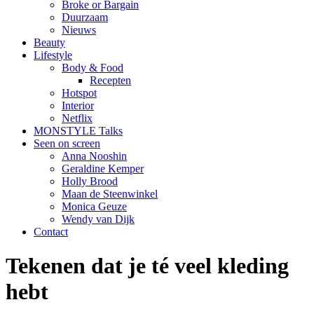
Broke or Bargain
Duurzaam
Nieuws
Beauty
Lifestyle
Body & Food
Recepten
Hotspot
Interior
Netflix
MONSTYLE Talks
Seen on screen
Anna Nooshin
Geraldine Kemper
Holly Brood
Maan de Steenwinkel
Monica Geuze
Wendy van Dijk
Contact
Tekenen dat je té veel kleding
hebt