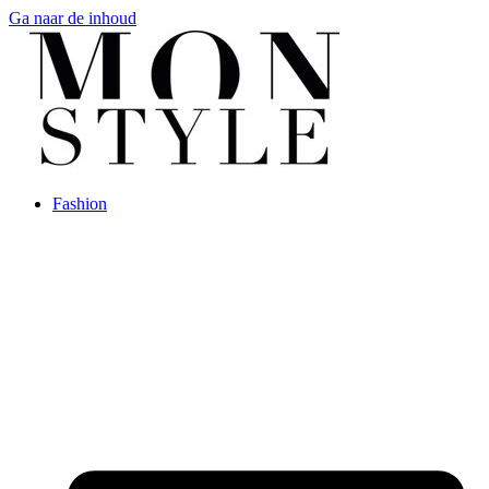
Ga naar de inhoud
Fashion