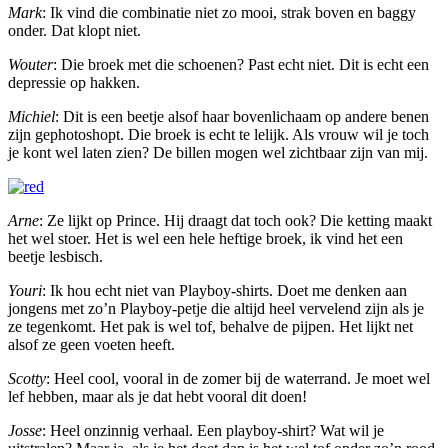
Mark
: Ik vind die combinatie niet zo mooi, strak boven en baggy
onder. Dat klopt niet.
Wouter
: Die broek met die schoenen? Past echt niet. Dit is echt een
depressie op hakken.
Michiel
: Dit is een beetje alsof haar bovenlichaam op andere benen
zijn gephotoshopt. Die broek is echt te lelijk. Als vrouw wil je toch
je kont wel laten zien? De billen mogen wel zichtbaar zijn van mij.
Arne
: Ze lijkt op Prince. Hij draagt dat toch ook? Die ketting maakt
het wel stoer. Het is wel een hele heftige broek, ik vind het een
beetje lesbisch.
Youri
: Ik hou echt niet van Playboy-shirts. Doet me denken aan
jongens met zo’n Playboy-petje die altijd heel vervelend zijn als je
ze tegenkomt. Het pak is wel tof, behalve de pijpen. Het lijkt net
alsof ze geen voeten heeft.
Scotty
: Heel cool, vooral in de zomer bij de waterrand. Je moet wel
lef hebben, maar als je dat hebt vooral dit doen!
Josse
: Heel onzinnig verhaal. Een playboy-shirt? Wat wil je