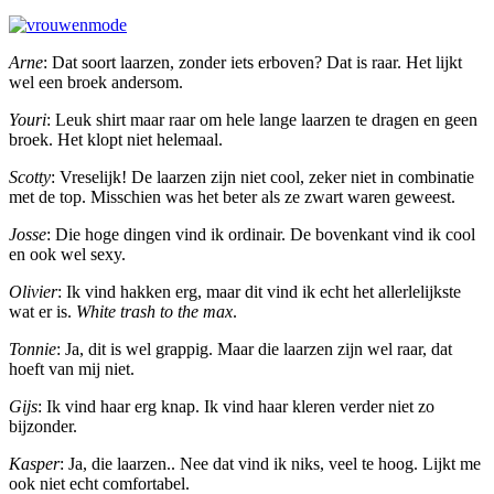
Arne
: Dat soort laarzen, zonder iets erboven? Dat is raar. Het lijkt
wel een broek andersom.
Youri
: Leuk shirt maar raar om hele lange laarzen te dragen en geen
broek. Het klopt niet helemaal.
Scotty
: Vreselijk! De laarzen zijn niet cool, zeker niet in combinatie
met de top. Misschien was het beter als ze zwart waren geweest.
Josse
: Die hoge dingen vind ik ordinair. De bovenkant vind ik cool
en ook wel sexy.
Olivier
: Ik vind hakken erg, maar dit vind ik echt het allerlelijkste
wat er is.
White trash to the max
.
Tonnie
: Ja, dit is wel grappig. Maar die laarzen zijn wel raar, dat
hoeft van mij niet.
Gijs
: Ik vind haar erg knap. Ik vind haar kleren verder niet zo
bijzonder.
Kasper
: Ja, die laarzen.. Nee dat vind ik niks, veel te hoog. Lijkt me
ook niet echt comfortabel.