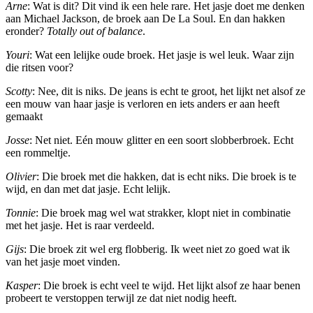
Arne
: Wat is dit? Dit vind ik een hele rare. Het jasje doet me denken
aan Michael Jackson, de broek aan De La Soul. En dan hakken
eronder?
Totally out of balance
.
Youri
: Wat een lelijke oude broek. Het jasje is wel leuk. Waar zijn
die ritsen voor?
Scotty
: Nee, dit is niks. De jeans is echt te groot, het lijkt net alsof ze
een mouw van haar jasje is verloren en iets anders er aan heeft
gemaakt
Josse
: Net niet. Eén mouw glitter en een soort slobberbroek. Echt
een rommeltje.
Olivier
: Die broek met die hakken, dat is echt niks. Die broek is te
wijd, en dan met dat jasje. Echt lelijk.
Tonnie
: Die broek mag wel wat strakker, klopt niet in combinatie
met het jasje. Het is raar verdeeld.
Gijs
: Die broek zit wel erg flobberig. Ik weet niet zo goed wat ik
van het jasje moet vinden.
Kasper
: Die broek is echt veel te wijd. Het lijkt alsof ze haar benen
probeert te verstoppen terwijl ze dat niet nodig heeft.