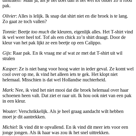
uitstralen? Maar ja, als je het doet dan is het wel tof onder zo’n rood
pak.
Olivier
: Alles is lelijk. Ik snap dat shirt niet en die broek is te lang.
Zo gaat ze toch vallen?
Tonnie
: Beetje
too much
die kleuren, eigenlijk alles. Het T-shirt vind
ik wel weer heel tof. Tof als een chick zo’n shirt draagt. Door de
kleur van het pak lijkt ze een beetje op een Calippo.
Gijs
: Raar pak. En ik vraag me af wat ze met dat T-shirt uit wil
stralen
Kasper
: Ze is niet bang voor hoog water in ieder geval. Ze komt wel
cool over op me, ik vind het alleen iets te gek. Het klopt niet
helemaal. Misschien is dat wel Hollandse nuchterheid.
Mark
: Nee, ik vind het niet mooi dat die broek helemaal over haar
schoenen heen valt. Dat ziet er raar uit. Ik hou ook niet van een pak
in een kleur.
Wouter
: Verschrikkelijk. Als je heel graag aandacht wilt hebben
moet je dit aantrekken.
Michiel
: Ik vind dit te opvallend. En ik vind dit meer iets voor een
jonge jongen. Als ik haar was zou ik het snel uittrekken.