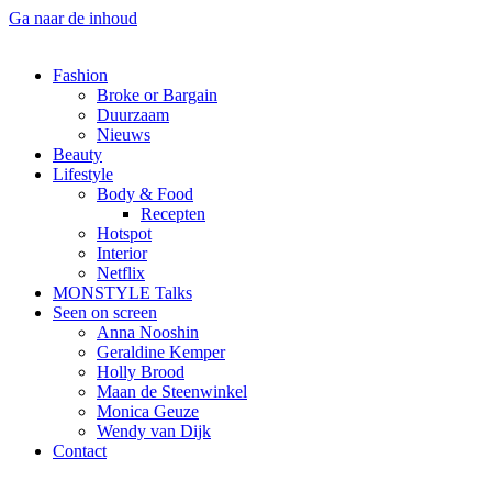
Ga naar de inhoud
Fashion
Broke or Bargain
Duurzaam
Nieuws
Beauty
Lifestyle
Body & Food
Recepten
Hotspot
Interior
Netflix
MONSTYLE Talks
Seen on screen
Anna Nooshin
Geraldine Kemper
Holly Brood
Maan de Steenwinkel
Monica Geuze
Wendy van Dijk
Contact