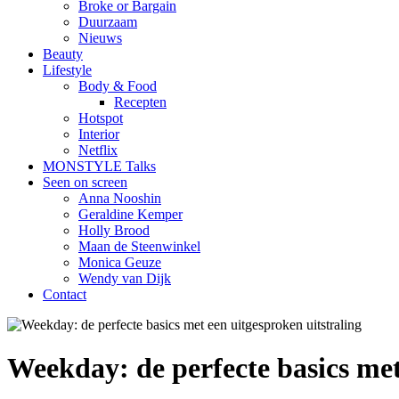
Broke or Bargain
Duurzaam
Nieuws
Beauty
Lifestyle
Body & Food
Recepten
Hotspot
Interior
Netflix
MONSTYLE Talks
Seen on screen
Anna Nooshin
Geraldine Kemper
Holly Brood
Maan de Steenwinkel
Monica Geuze
Wendy van Dijk
Contact
Weekday: de perfecte basics met