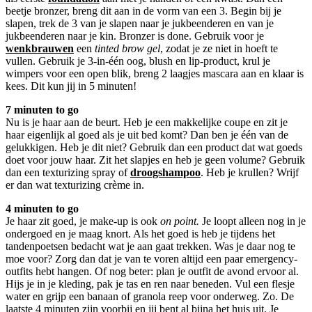
beetje bronzer, breng dit aan in de vorm van een 3. Begin bij je
slapen, trek de 3 van je slapen naar je jukbeenderen en van je
jukbeenderen naar je kin. Bronzer is done. Gebruik voor je
wenkbrauwen
een
tinted brow gel
, zodat je ze niet in hoeft te
vullen. Gebruik je 3-in-één oog, blush en lip-product, krul je
wimpers voor een open blik, breng 2 laagjes mascara aan en klaar is
kees. Dit kun jij in 5 minuten!
7 minuten to go
Nu is je haar aan de beurt. Heb je een makkelijke coupe en zit je
haar eigenlijk al goed als je uit bed komt? Dan ben je één van de
gelukkigen. Heb je dit niet? Gebruik dan een product dat wat goeds
doet voor jouw haar. Zit het slapjes en heb je geen volume? Gebruik
dan een texturizing spray of
droogshampoo
. Heb je krullen? Wrijf
er dan wat texturizing crème in.
4 minuten to go
Je haar zit goed, je make-up is ook
on point.
Je loopt alleen nog in je
ondergoed en je maag knort. Als het goed is heb je tijdens het
tandenpoetsen bedacht wat je aan gaat trekken. Was je daar nog te
moe voor? Zorg dan dat je van te voren altijd een paar emergency-
outfits hebt hangen. Of nog beter: plan je outfit de avond ervoor al.
Hijs je in je kleding, pak je tas en ren naar beneden. Vul een flesje
water en grijp een banaan of granola reep voor onderweg. Zo. De
laatste 4 minuten zijn voorbij en jij bent al bijna het huis uit. Je