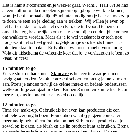
Het is half 8 s’ochtends en je wekker gaat. Wacht… Half 8?! Je had
al een halfuur uit bed moeten zijn om op tijd op je werk te komen,
want je hebt normaal altijd 45 minuten nodig om je haar en make-up
te doen, te eten en je kleding aan te trekken. Wij willen je even op
het hart drukken om, als het even kan, die tijd vooral te nemen
omdat het erg belangrijk is om rustig te ontbijten en de tijd te nemen
om wakker te worden. Maar als je je wel verslaapt is er toch nog
hoop want het is heel goed mogelijk om je s’ochtends binnen 15
minuten klaar te maken. Er is alleen wat meer moeite voor nodig.
Volg dit tijdschema de volgende keer dat je je verslaapt en je bent zó
klaar. Succes!
15 minuten to go
Eerste stop: de badkamer.
Skincare
is het eerste waar je je mee
bezig gaat houden. Maak je gezicht schoon en breng je moisturizer
aan. Poets je tanden terwijl de crème intrekt en bedenk ondertussen
welke outfit je aan gaat trekken. Binnen 3 minuten kun je hier klaar
mee zijn, dus let ondertussen goed op de tijd.
12 minuten to go
Time for: make-up. Gebruik als het even kan producten die een
dubbele werking hebben. Foundation waarbij je geen concealer
meer nodig hebt of een foundation met SPF en een product dat je
zowel op je ogen, als blush en als lip product kunt gebruiken. Breng
als eerste
foundation
aan met je handen of een kwast. Dan een