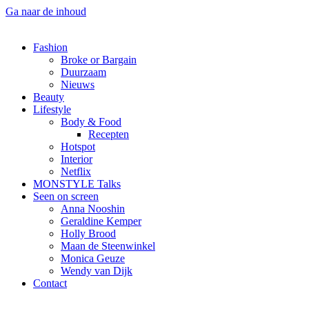
Ga naar de inhoud
Fashion
Broke or Bargain
Duurzaam
Nieuws
Beauty
Lifestyle
Body & Food
Recepten
Hotspot
Interior
Netflix
MONSTYLE Talks
Seen on screen
Anna Nooshin
Geraldine Kemper
Holly Brood
Maan de Steenwinkel
Monica Geuze
Wendy van Dijk
Contact