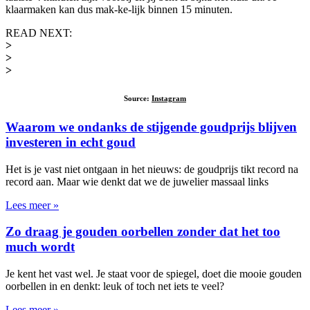
klaarmaken kan dus mak-ke-lijk binnen 15 minuten.
READ NEXT:
>
>
>
Source:
Instagram
Waarom we ondanks de stijgende goudprijs blijven
investeren in echt goud
Het is je vast niet ontgaan in het nieuws: de goudprijs tikt record na
record aan. Maar wie denkt dat we de juwelier massaal links
Lees meer »
Zo draag je gouden oorbellen zonder dat het too
much wordt
Je kent het vast wel. Je staat voor de spiegel, doet die mooie gouden
oorbellen in en denkt: leuk of toch net iets te veel?
Lees meer »