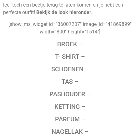
leer toch een beetje terug te laten komen en je hebt een
perfecte outfit!
Bekijk de look hieronder:
[show_ms_widget id=”36007207″ image_id=”41869899″
width=”800″ height=”1514″]
BROEK –
T- SHIRT –
SCHOENEN –
TAS –
PASHOUDER –
KETTING –
PARFUM –
NAGELLAK –