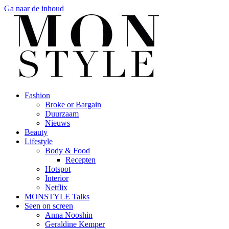
Ga naar de inhoud
Fashion
Broke or Bargain
Duurzaam
Nieuws
Beauty
Lifestyle
Body & Food
Recepten
Hotspot
Interior
Netflix
MONSTYLE Talks
Seen on screen
Anna Nooshin
Geraldine Kemper