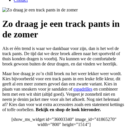
Contact
Zo draag je een track pants in
de zomer
Als er één trend is waar we dankbaar voor zijn, dan is het wel de
track pants. De tijd dat we deze broek alleen naar het sportveld of
thuis konden dragen is voorbij. Nu kunnen we de comfortabele
broek gewoon buiten de deur dragen, en dat vinden we heerlijk.
Maar hoe draag je zo’n chill broek nu het weer lekker weer wordt.
Kies bijvoorbeeld voor een track pants in een leuke felle kleur, dit
geeft al een meer zomers gevoel dan een zwarte variant. Kies in
plaats van sneakers voor je sandalen of
espadrilles
en combineer
hem met een wit shirt (altijd goed). Vergeet je zonnebril niet en
neem je denim jacket mee voor als het afkoelt. Nog niet helemaal
af? Kies dan voor wat extra accessoires zoals een statement kettings
of toffe oorbellen.
Bekijk en shop de look hieronder.
[show_ms_widget id=”36003340″ image_id=”41865270″
width=”800″ height=”1514″]