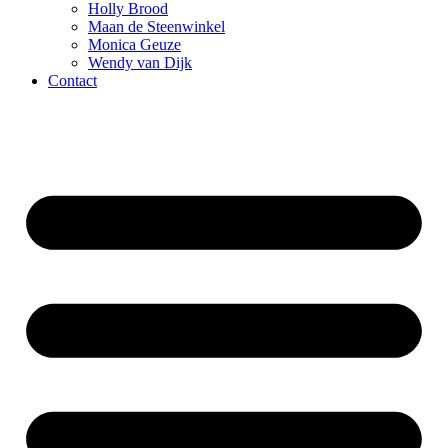
Holly Brood
Maan de Steenwinkel
Monica Geuze
Wendy van Dijk
Contact