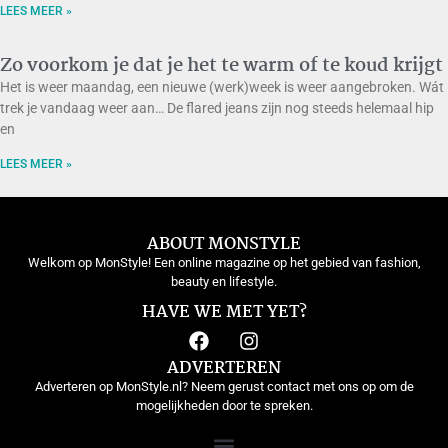
LEES MEER »
Zo voorkom je dat je het te warm of te koud krijgt
Het is weer maandag, een nieuwe (werk)week is weer aangebroken. Wát
trek je vandaag weer aan… De flared jeans zijn nog steeds helemaal hip
en
LEES MEER »
ABOUT MONSTYLE
Welkom op MonStyle! Een online magazine op het gebied van fashion,
beauty en lifestyle.
HAVE WE MET YET?
ADVERTEREN
Adverteren op MonStyle.nl? Neem gerust contact met ons op om de
mogelijkheden door te spreken.