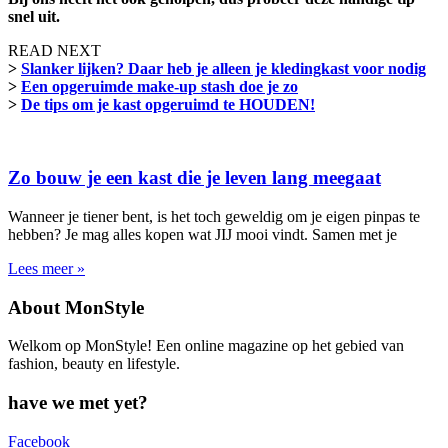
snel uit.
READ NEXT
>
Slanker lijken? Daar heb je alleen je kledingkast voor nodig
>
Een opgeruimde make-up stash doe je zo
>
De tips om je kast opgeruimd te HOUDEN!
Zo bouw je een kast die je leven lang meegaat
Wanneer je tiener bent, is het toch geweldig om je eigen pinpas te
hebben? Je mag alles kopen wat JIJ mooi vindt. Samen met je
Lees meer »
About MonStyle
Welkom op MonStyle! Een online magazine op het gebied van
fashion, beauty en lifestyle.
have we met yet?
Facebook