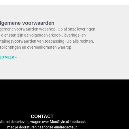
lgemene voorwaarden
gemene voorwaarden webshop. Op al onze leveringen
 diensten zijn de volgende verkoop-, leverings- en
talingsvoorwaarden van toepassing. Op alle rechten,
rplichtingen en overeenkomsten waarop
ES MEER »
CONTACT
Alle liefdesbrieven, vragen over MonStyle of feedback
mag je doorsturen naar onze eindredacteur.