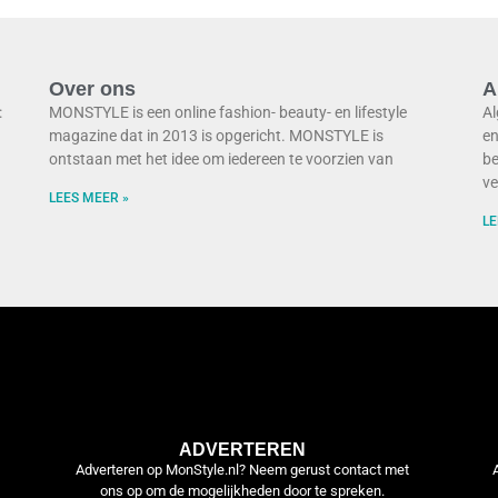
Over ons
A
:
MONSTYLE is een online fashion- beauty- en lifestyle
Al
magazine dat in 2013 is opgericht. MONSTYLE is
en
ontstaan met het idee om iedereen te voorzien van
be
ve
LEES MEER »
LE
ADVERTEREN
Adverteren op MonStyle.nl? Neem gerust contact met
ons op om de mogelijkheden door te spreken.