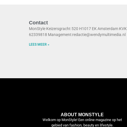
Contact
MonStyle Keizersgracht 520 H1017 EK Amsterdam KVK
62339818 Management:redactie@wendymultimedia.nl
LEES MEER »
ABOUT MONSTYLE
Welkom op MonStyle! Een online magazine op het
gebied van fashion, beauty en lifestyle.