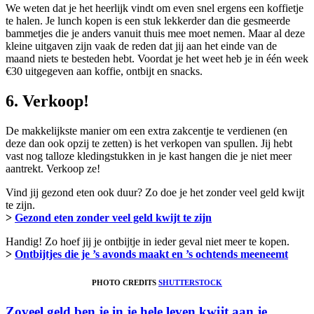
We weten dat je het heerlijk vindt om even snel ergens een koffietje
te halen. Je lunch kopen is een stuk lekkerder dan die gesmeerde
bammetjes die je anders vanuit thuis mee moet nemen. Maar al deze
kleine uitgaven zijn vaak de reden dat jij aan het einde van de
maand niets te besteden hebt. Voordat je het weet heb je in één week
€30 uitgegeven aan koffie, ontbijt en snacks.
6. Verkoop!
De makkelijkste manier om een extra zakcentje te verdienen (en
deze dan ook opzij te zetten) is het verkopen van spullen. Jij hebt
vast nog talloze kledingstukken in je kast hangen die je niet meer
aantrekt. Verkoop ze!
Vind jij gezond eten ook duur? Zo doe je het zonder veel geld kwijt
te zijn.
>
Gezond eten zonder veel geld kwijt te zijn
Handig! Zo hoef jij je ontbijtje in ieder geval niet meer te kopen.
>
Ontbijtjes die je ’s avonds maakt en ’s ochtends meeneemt
PHOTO CREDITS
SHUTTERSTOCK
Zoveel geld ben je in je hele leven kwijt aan je