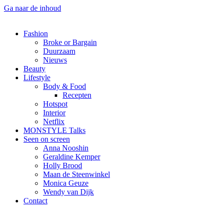
Ga naar de inhoud
Fashion
Broke or Bargain
Duurzaam
Nieuws
Beauty
Lifestyle
Body & Food
Recepten
Hotspot
Interior
Netflix
MONSTYLE Talks
Seen on screen
Anna Nooshin
Geraldine Kemper
Holly Brood
Maan de Steenwinkel
Monica Geuze
Wendy van Dijk
Contact