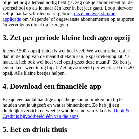
of je het nog allemaal nodig hebt (ja, zeg ook je abonnement bij de
sportschool op als je maar één keer in het jaar gaat). Loop hiervoor
zelf je bankafschriften na of gebruik
deze nieuwe, slimme
applicatie
om ‘slapende’ of ongewenste abonnementen op te sporen
én vervolgens direct op te zeggen.
3. Zet per periode kleine bedragen opzij
Ineens €500,- opzij zetten is wel heel veel. We weten zeker dat je
dan in de loop van de maand stiekem aan je spaarrekening zit: ‘ja
maar, ik heb ook wel heel veel opzij gezet deze maand’. Zo ben je
iedere keer weer terug bij af. Zet bijvoorbeeld per week €10 of €20
opzij. Alle kleine beetjes helpen.
4. Download een financiële app
Er zijn een aantal handige apps die je kan gebruiken om bij te
houden wat je uitgeeft en wat er binnenkomt. Zo heb jij een
duidelijk overzicht en weet je wat de stand van zaken is.
Debit &
Credit is bijvoorbeeld één van die apps
.
5. Eet en drink thuis