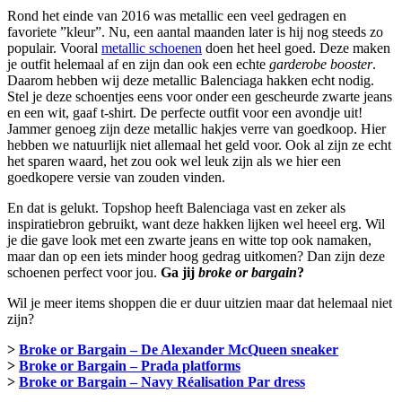
Rond het einde van 2016 was metallic een veel gedragen en
favoriete ”kleur”. Nu, een aantal maanden later is hij nog steeds zo
populair. Vooral
metallic schoenen
doen het heel goed. Deze maken
je outfit helemaal af en zijn dan ook een echte
garderobe booster
.
Daarom hebben wij deze metallic Balenciaga hakken echt nodig.
Stel je deze schoentjes eens voor onder een gescheurde zwarte jeans
en een wit, gaaf t-shirt. De perfecte outfit voor een avondje uit!
Jammer genoeg zijn deze metallic hakjes verre van goedkoop. Hier
hebben we natuurlijk niet allemaal het geld voor. Ook al zijn ze echt
het sparen waard, het zou ook wel leuk zijn als we hier een
goedkopere versie van zouden vinden.
En dat is gelukt. Topshop heeft Balenciaga vast en zeker als
inspiratiebron gebruikt, want deze hakken lijken wel heeel erg. Wil
je die gave look met een zwarte jeans en witte top ook namaken,
maar dan op een iets minder hoog gedrag uitkomen? Dan zijn deze
schoenen perfect voor jou.
Ga jij
broke or bargain
?
Wil je meer items shoppen die er duur uitzien maar dat helemaal niet
zijn?
>
Broke or Bargain – De Alexander McQueen sneaker
>
Broke or Bargain – Prada platforms
>
Broke or Bargain – Navy Réalisation Par dress