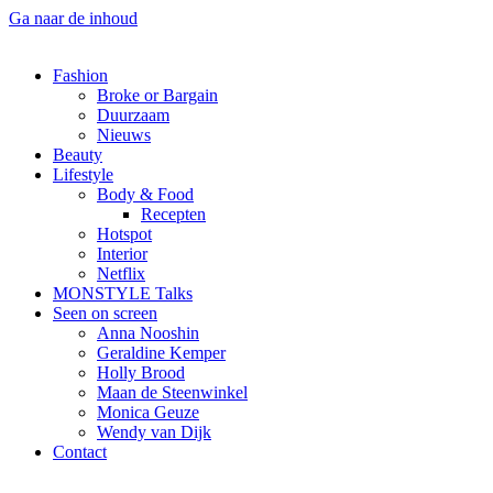
Ga naar de inhoud
Fashion
Broke or Bargain
Duurzaam
Nieuws
Beauty
Lifestyle
Body & Food
Recepten
Hotspot
Interior
Netflix
MONSTYLE Talks
Seen on screen
Anna Nooshin
Geraldine Kemper
Holly Brood
Maan de Steenwinkel
Monica Geuze
Wendy van Dijk
Contact