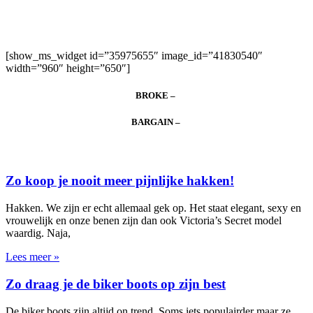
[show_ms_widget id=”35975655″ image_id=”41830540″
width=”960″ height=”650″]
BROKE –
BARGAIN –
Zo koop je nooit meer pijnlijke hakken!
Hakken. We zijn er echt allemaal gek op. Het staat elegant, sexy en
vrouwelijk en onze benen zijn dan ook Victoria’s Secret model
waardig. Naja,
Lees meer »
Zo draag je de biker boots op zijn best
De biker boots zijn altijd on trend. Soms iets populairder maar ze