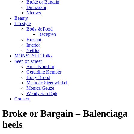
Broke or Bargain
Duurzaam
Nieuws
Beauty
Lifestyle
Body & Food
Recepten
Hotspot
Interior
Netflix
MONSTYLE Talks
Seen on screen
Anna Nooshin
Geraldine Kemper
Holly Brood
Maan de Steenwinkel
Monica Geuze
Wendy van Dijk
Contact
Broke or Bargain – Balenciaga
heels