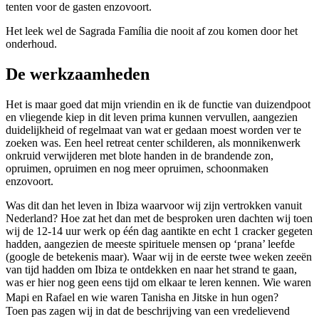
tenten voor de gasten enzovoort.
Het leek wel de Sagrada Família die nooit af zou komen door het
onderhoud.
De werkzaamheden
Het is maar goed dat mijn vriendin en ik de functie van duizendpoot
en vliegende kiep in dit leven prima kunnen vervullen, aangezien
duidelijkheid of regelmaat van wat er gedaan moest worden ver te
zoeken was. Een heel retreat center schilderen, als monnikenwerk
onkruid verwijderen met blote handen in de brandende zon,
opruimen, opruimen en nog meer opruimen, schoonmaken
enzovoort.
Was dit dan het leven in Ibiza waarvoor wij zijn vertrokken vanuit
Nederland? Hoe zat het dan met de besproken uren dachten wij toen
wij de 12-14 uur werk op één dag aantikte en echt 1 cracker gegeten
hadden, aangezien de meeste spirituele mensen op ‘prana’ leefde
(google de betekenis maar). Waar wij in de eerste twee weken zeeën
van tijd hadden om Ibiza te ontdekken en naar het strand te gaan,
was er hier nog geen eens tijd om elkaar te leren kennen. Wie waren
Mapi en Rafael en wie waren Tanisha en Jitske in hun ogen?
Toen pas zagen wij in dat de beschrijving van een vredelievend