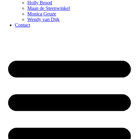
Holly Brood
Maan de Steenwinkel
Monica Geuze
Wendy van Dijk
Contact