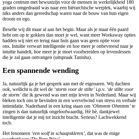
yoga centrum met bewustzijn voor de mensen in werkelijkheid 180
graden omgedraaid was naar een hiërarchische werplek, waarbij wij
niks anders dan gereedschap waren naar de bouw van hun eigen
droom en ego.
Besefte wij dit maar al aan het begin. Maar als je maar één paard
hebt om op te gokken dan moet je wel, want meer Workaway opties
hadden wij niet en terug naar huis gaan was geen optie voor
ons. Intuïtie verwart intelligentie en hoe meer je onbevreesd naar je
intuïtie handelt, hoe meer je je moet voorbereiden op levenslessen
die je zal gaan ontvangen (uitspraak Tanisha).
Een spannende wending
Ja, natuurlijk ga je het gesprek aan met de eigenaren. Wij dachten
ook, wellicht is dit wel de
‘storm voor de stilte’
i.p.v.
‘de stilte voor
de storm’
die ik gewend was met mijn leven in Nederland. Maar wij
bleken toch ons te bevinden in een wervelwind van stress en verbale
intimidatie. Naderhand in een kring staan om
‘Ohmmm Ohmmm’
te
zingen is dan natuurlijk ongeloofwaardig. Hè hè, dankjewel
intelligentie dat je mij tot inzicht bracht. Serieus? Lachwekkend
toch.
Het fenomeen
‘een wolf in schaapskleren’
, dat was de enige
waarheid van ‘De Pura Ibiza’.