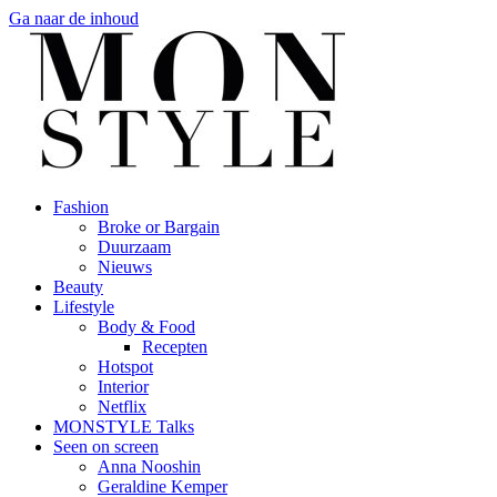
Ga naar de inhoud
Fashion
Broke or Bargain
Duurzaam
Nieuws
Beauty
Lifestyle
Body & Food
Recepten
Hotspot
Interior
Netflix
MONSTYLE Talks
Seen on screen
Anna Nooshin
Geraldine Kemper