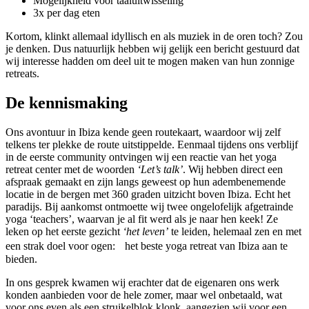
Mogelijkheid voor taaluitwisseling
3x per dag eten
Kortom, klinkt allemaal idyllisch en als muziek in de oren toch? Zou
je denken. Dus natuurlijk hebben wij gelijk een bericht gestuurd dat
wij interesse hadden om deel uit te mogen maken van hun zonnige
retreats.
De kennismaking
Ons avontuur in Ibiza kende geen routekaart, waardoor wij zelf
telkens ter plekke de route uitstippelde. Eenmaal tijdens ons verblijf
in de eerste community ontvingen wij een reactie van het yoga
retreat center met de woorden
‘Let’s talk’
. Wij hebben direct een
afspraak gemaakt en zijn langs geweest op hun adembenemende
locatie in de bergen met 360 graden uitzicht boven Ibiza. Echt het
paradijs. Bij aankomst ontmoette wij twee ongelofelijk afgetrainde
yoga ‘teachers’, waarvan je al fit werd als je naar hen keek! Ze
leken op het eerste gezicht
‘het leven’
te leiden, helemaal zen en met
een strak doel voor ogen: het beste yoga retreat van Ibiza aan te
bieden.
In ons gesprek kwamen wij erachter dat de eigenaren ons werk
konden aanbieden voor de hele zomer, maar wel onbetaald, wat
voor ons even als een struikelblok klonk, aangezien wij voor een