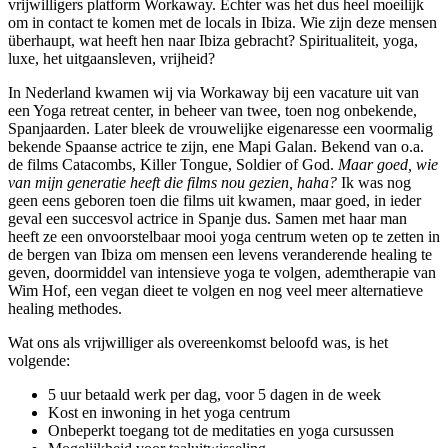
vrijwilligers platform Workaway. Echter was het dus heel moeilijk
om in contact te komen met de locals in Ibiza. Wie zijn deze mensen
überhaupt, wat heeft hen naar Ibiza gebracht? Spiritualiteit, yoga,
luxe, het uitgaansleven, vrijheid?
In Nederland kwamen wij via Workaway bij een vacature uit van
een Yoga retreat center, in beheer van twee, toen nog onbekende,
Spanjaarden. Later bleek de vrouwelijke eigenaresse een voormalig
bekende Spaanse actrice te zijn, ene Mapi Galan. Bekend van o.a.
de films Catacombs, Killer Tongue, Soldier of God.
Maar goed, wie
van mijn generatie heeft die films nou gezien, haha?
Ik was nog
geen eens geboren toen die films uit kwamen, maar goed, in ieder
geval een succesvol actrice in Spanje dus. Samen met haar man
heeft ze een onvoorstelbaar mooi yoga centrum weten op te zetten in
de bergen van Ibiza om mensen een levens veranderende healing te
geven, doormiddel van intensieve yoga te volgen, ademtherapie van
Wim Hof, een vegan dieet te volgen en nog veel meer alternatieve
healing methodes.
Wat ons als vrijwilliger als overeenkomst beloofd was, is het
volgende:
5 uur betaald werk per dag, voor 5 dagen in de week
Kost en inwoning in het yoga centrum
Onbeperkt toegang tot de meditaties en yoga cursussen