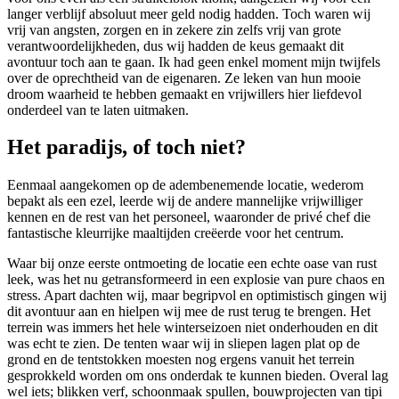
langer verblijf absoluut meer geld nodig hadden. Toch waren wij
vrij van angsten, zorgen en in zekere zin zelfs vrij van grote
verantwoordelijkheden, dus wij hadden de keus gemaakt dit
avontuur toch aan te gaan. Ik had geen enkel moment mijn twijfels
over de oprechtheid van de eigenaren. Ze leken van hun mooie
droom waarheid te hebben gemaakt en vrijwillers hier liefdevol
onderdeel van te laten uitmaken.
Het paradijs, of toch niet?
Eenmaal aangekomen op de adembenemende locatie, wederom
bepakt als een ezel, leerde wij de andere mannelijke vrijwilliger
kennen en de rest van het personeel, waaronder de privé chef die
fantastische kleurrijke maaltijden creëerde voor het centrum.
Waar bij onze eerste ontmoeting de locatie een echte oase van rust
leek, was het nu getransformeerd in een explosie van pure chaos en
stress. Apart dachten wij, maar begripvol en optimistisch gingen wij
dit avontuur aan en hielpen wij mee de rust terug te brengen. Het
terrein was immers het hele winterseizoen niet onderhouden en dit
was echt te zien. De tenten waar wij in sliepen lagen plat op de
grond en de tentstokken moesten nog ergens vanuit het terrein
gesprokkeld worden om ons onderdak te kunnen bieden. Overal lag
wel iets; blikken verf, schoonmaak spullen, bouwprojecten van tipi