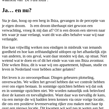
Ja… en nu?
Sta je dan, hoog op een berg in Ibiza, gevangen in de perceptie van
je eigen droom. Is een droom überhaupt niet gewoon een
verwachting, vroeg ik mij dan af? Of is een droom een streven naar
iets waar je naar verlangt, want dit was alles behalve waar wij naar
verlangde.
Hoe kan vrijwillig werken nou eindigen in misbruik van iemands
goedheid en hoe kan zelfstandigheid uitlopen op het afhankelijk zijn
van anderen, in ons geval, want daar stonden wij dan, op straat. Niet
wetend wat te doen en of dit het einde was van ons Ibiza avontuur.
Drie weken Ibiza, dit is waar wij ons appartement, bijbaan, studie en
leven in Nederland voor hebben achter gelaten?
Het leven is zo onvoorspelbaar. Dingen gebeuren plotseling,
onverwachts. We willen het gevoel hebben dat we controle hebben
over ons eigen bestaan. In sommige opzichten hebben wij dat ook
en in sommige opzichten niet. We worden natuurlijk ook beïnvloed
door de kansen en toevalligheden. Want daar was toevallig de kans,
via een meisje die wij hadden leren kennen via onze vorige locatie,
die ons een positieve levenservaring rijker zou maken met haar tip
over een nieuwe locatie. Dit kwamen wij wel pas te weten aan het