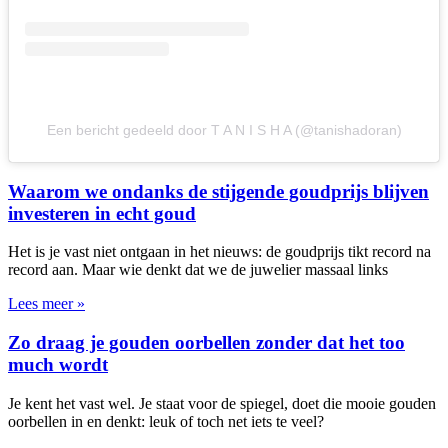
Een bericht gedeeld door T A N I S H A (@tanishadoran)
Waarom we ondanks de stijgende goudprijs blijven
investeren in echt goud
Het is je vast niet ontgaan in het nieuws: de goudprijs tikt record na
record aan. Maar wie denkt dat we de juwelier massaal links
Lees meer »
Zo draag je gouden oorbellen zonder dat het too
much wordt
Je kent het vast wel. Je staat voor de spiegel, doet die mooie gouden
oorbellen in en denkt: leuk of toch net iets te veel?