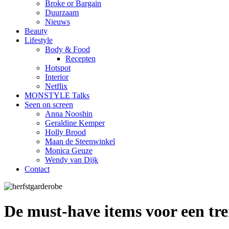
Broke or Bargain
Duurzaam
Nieuws
Beauty
Lifestyle
Body & Food
Recepten
Hotspot
Interior
Netflix
MONSTYLE Talks
Seen on screen
Anna Nooshin
Geraldine Kemper
Holly Brood
Maan de Steenwinkel
Monica Geuze
Wendy van Dijk
Contact
De must-have items voor een tr