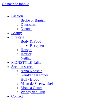
Ga naar de inhoud
Fashion
Broke or Bargain
Duurzaam
Nieuws
Beauty
Lifestyle
Body & Food
Recepten
Hotspot
Interior
Netflix
MONSTYLE Talks
Seen on screen
Anna Nooshin
Geraldine Kemper
Holly Brood
Maan de Steenwinkel
Monica Geuze
Wendy van Dijk
Contact