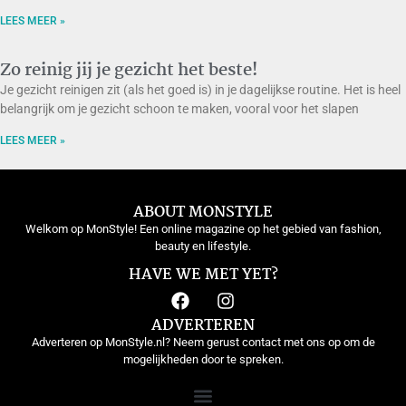
LEES MEER »
Zo reinig jij je gezicht het beste!
Je gezicht reinigen zit (als het goed is) in je dagelijkse routine. Het is heel
belangrijk om je gezicht schoon te maken, vooral voor het slapen
LEES MEER »
ABOUT MONSTYLE
Welkom op MonStyle! Een online magazine op het gebied van fashion,
beauty en lifestyle.
HAVE WE MET YET?
ADVERTEREN
Adverteren op MonStyle.nl? Neem gerust contact met ons op om de
mogelijkheden door te spreken.