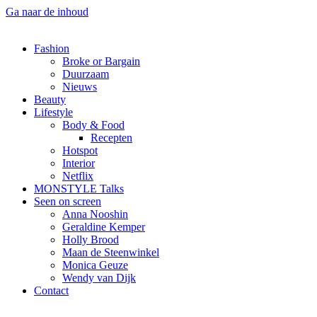
Ga naar de inhoud
Fashion
Broke or Bargain
Duurzaam
Nieuws
Beauty
Lifestyle
Body & Food
Recepten
Hotspot
Interior
Netflix
MONSTYLE Talks
Seen on screen
Anna Nooshin
Geraldine Kemper
Holly Brood
Maan de Steenwinkel
Monica Geuze
Wendy van Dijk
Contact