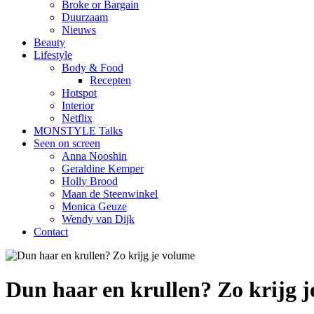
Broke or Bargain
Duurzaam
Nieuws
Beauty
Lifestyle
Body & Food
Recepten
Hotspot
Interior
Netflix
MONSTYLE Talks
Seen on screen
Anna Nooshin
Geraldine Kemper
Holly Brood
Maan de Steenwinkel
Monica Geuze
Wendy van Dijk
Contact
Dun haar en krullen? Zo krijg 