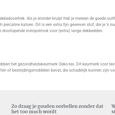
bedovertrek. Als je eronder kruipt heb je meteen de goede outfi
percaline katoen. Dit is een extra fijn geweven stof, die je ‘s n
e doorlopende instopstrook voor (extra) lange dekbedden.
bben het gezondheidskeurmerk Oeko-tex. Dit keurmerk voor texti
ffen of bestrijdingsmiddelen bevat, die schadelijk kunnen zijn v
Zo draag je gouden oorbellen zonder dat
W
het too much wordt
s