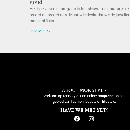
goud
Het is je vast niet ontgaan in het nieuws: de goudprijs tik
record na record aan. Maar wie denkt dat we de juwelier
massaal links
LEES MEER »
ABOUT MONSTYLE
Welkom op MonStyle! Een online magazine op het
gebied van fashion, beauty en lifestyle.
HAVE WE MET YET?