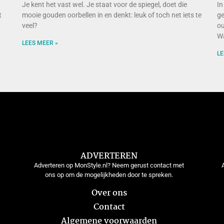
Je kent het vast wel. Je staat voor de spiegel, doet die
In
t
mooie gouden oorbellen in en denkt: leuk of toch net iets te
ge
veel?
ou
Wa
LEES MEER »
LE
ADVERTEREN
Adverteren op MonStyle.nl? Neem gerust contact met
ons op om de mogelijkheden door te spreken.
Over ons
Contact
Algemene voorwaarden