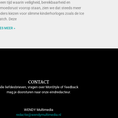
 een tijd waarin veiligheid, bereikbaarheid en
moedsrust voorop staan, zien we dat steeds meer
ders kiezen voor slimme kinderhorloges zoals de Ice
tch. Deze
ES MEER »
CONTACT
Alle liefdesbrieven, vragen over MonStyle of feedback
mag je doorsturen naar onze eindredacteur.
WENDY Multimedia
redactie@wendymultimedia.nl