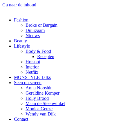
Ga naar de inhoud
Fashion
Broke or Bargain
Duurzaam
Nieuws
Beauty
Lifestyle
Body & Food
Recepten
Hotspot
Interior
Netflix
MONSTYLE Talks
Seen on screen
Anna Nooshin
Geraldine Kemper
Holly Brood
Maan de Steenwinkel
Monica Geuze
Wendy van Dijk
Contact