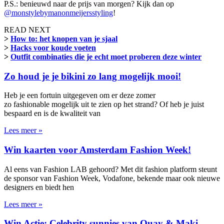
P.S.: benieuwd naar de prijs van morgen? Kijk dan op
@monstylebymanonmeijersstyling
!
READ NEXT
>
How to: het knopen van je sjaal
>
Hacks voor koude voeten
>
Outfit combinaties die je echt moet proberen deze winter
Zo houd je je bikini zo lang mogelijk mooi!
Heb je een fortuin uitgegeven om er deze zomer
zo fashionable mogelijk uit te zien op het strand? Of heb je juist
bespaard en is de kwaliteit van
Lees meer »
Win kaarten voor Amsterdam Fashion Week!
Al eens van Fashion LAB gehoord? Met dit fashion platform steunt
de sponsor van Fashion Week, Vodafone, bekende maar ook nieuwe
designers en biedt hen
Lees meer »
Win Actie: Celebrity sunnies van Quay & Maki