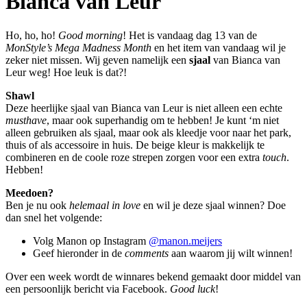
Bianca van Leur
Ho, ho, ho!
Good morning
! Het is vandaag dag 13 van de
MonStyle’s Mega Madness Month
en het item van vandaag wil je
zeker niet missen. Wij geven namelijk een
sjaal
van Bianca van
Leur weg! Hoe leuk is dat?!
Shawl
Deze heerlijke sjaal van Bianca van Leur is niet alleen een echte
musthave
, maar ook superhandig om te hebben! Je kunt ‘m niet
alleen gebruiken als sjaal, maar ook als kleedje voor naar het park,
thuis of als accessoire in huis. De beige kleur is makkelijk te
combineren en de coole roze strepen zorgen voor een extra
touch
.
Hebben!
Meedoen?
Ben je nu ook
helemaal in love
en wil je deze sjaal winnen? Doe
dan snel het volgende:
Volg Manon op Instagram
@manon.meijers
Geef hieronder in de
comments
aan waarom jij wilt winnen!
Over een week wordt de winnares bekend gemaakt door middel van
een persoonlijk bericht via Facebook.
Good luck
!