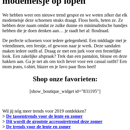
modemeisje op lopen
We hebben weer een nieuwe trend gespot en we weten zéker dat elk
modemeisje deze schoenen straks draagt. Floss heels, heten ze. Ze
hebben deze naam omdat ze zulke dunne en minimalistische bandjes
hebben die je doen denken aan… je raadt het al: flosdraad.
De perfecte schoenen voor iedere gelegenheid. Een middagje met je
vriendinnen, een feestje, of gewoon naar je werk. Deze sandalen
maken iedere outfit af. Draag ze met een jurk voor een feestelijke
look. Een zakelijke afspraak? Trek dan een pantalon, blouse en deze
hakken aan. Ga je net als ons toch liever voor een casual outfit? Een
mom jeans, t-shirt, blazer en je favo paar floss heel!
Shop onze favorieten:
[show_boutique_widget id=”831195″]
Wil jij nóg meer trends voor 2019 ontdekken?
>
De tassentrends voor de lente en zomer
>
Dit wordt de grootste accessoiretrend deze zomer
>
De trends voor de lente en zomer