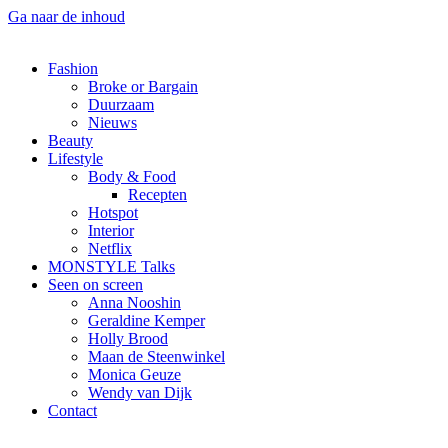
Ga naar de inhoud
Fashion
Broke or Bargain
Duurzaam
Nieuws
Beauty
Lifestyle
Body & Food
Recepten
Hotspot
Interior
Netflix
MONSTYLE Talks
Seen on screen
Anna Nooshin
Geraldine Kemper
Holly Brood
Maan de Steenwinkel
Monica Geuze
Wendy van Dijk
Contact