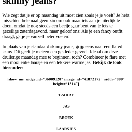
skinny jeans?
Wie zegt dat je er op maandag uit moet zien zoals je je voelt? Je hebt
misschien helemaal geen zin om ook maar iets aan je uiterlijk te
doen, omdat je nog steeds een beetje gaar bent van je iets te
gezellige zaterdagavond, maar geloof ons: Als je een fancy outfit
draagt, ga je je vanzelf beter voelen!
In plaats van je standaard skinny jeans, grijp eens naar een flared
jeans. Dit geeft je meteen een gekleder gevoel. Ideaal om deze
druilerige maandag mee te beginnen, toch? Combineer je flare met
een mooi enkellaarsje en een lekkere warme jas.
Bekijk de look
hieronder:
[show_ms_widget id=”36009120″ image_id=”41872172″ width=”800″
height=”1514″]
T-SHIRT
JAS
BROEK
LAARSJES