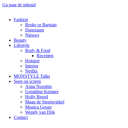
Ga naar de inhoud
Fashion
Broke or Bargain
Duurzaam
Nieuws
Beauty
Lifestyle
Body & Food
Recepten
Hotspot
Interior
Netflix
MONSTYLE Talks
Seen on screen
Anna Nooshin
Geraldine Kemper
Holly Brood
Maan de Steenwinkel
Monica Geuze
Wendy van Dijk
Contact