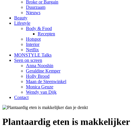
Broke or Bargain
Duurzaam
Nieuws
Beauty
Lifestyle
Body & Food
Recepten
Hotspot
Interior
Netflix
MONSTYLE Talks
Seen on screen
Anna Nooshin
Geraldine Kemper
Holly Brood
Maan de Steenwinkel
Monica Geuze
Wendy van Dijk
Contact
Plantaardig eten is makkelijker