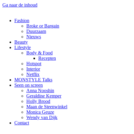
Ga naar de inhoud
Fashion
Broke or Bargain
Duurzaam
Nieuws
Beauty
Lifestyle
Body & Food
Recepten
Hotspot
Interior
Netflix
MONSTYLE Talks
Seen on screen
Anna Nooshin
Geraldine Kemper
Holly Brood
Maan de Steenwinkel
Monica Geuze
Wendy van Dijk
Contact