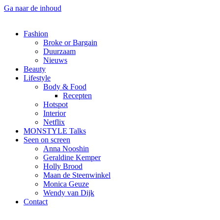
Ga naar de inhoud
Fashion
Broke or Bargain
Duurzaam
Nieuws
Beauty
Lifestyle
Body & Food
Recepten
Hotspot
Interior
Netflix
MONSTYLE Talks
Seen on screen
Anna Nooshin
Geraldine Kemper
Holly Brood
Maan de Steenwinkel
Monica Geuze
Wendy van Dijk
Contact