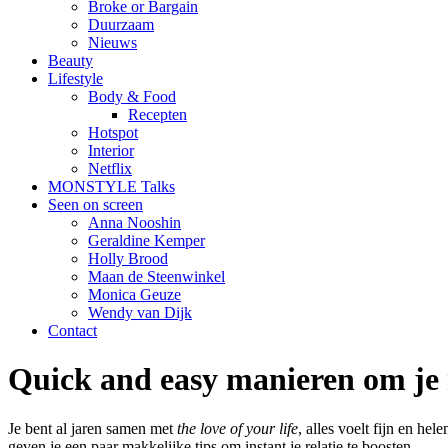
Broke or Bargain
Duurzaam
Nieuws
Beauty
Lifestyle
Body & Food
Recepten
Hotspot
Interior
Netflix
MONSTYLE Talks
Seen on screen
Anna Nooshin
Geraldine Kemper
Holly Brood
Maan de Steenwinkel
Monica Geuze
Wendy van Dijk
Contact
Quick and easy manieren om je r
Je bent al jaren samen met
the love of your life
, alles voelt fijn en h
geven je een paar makkelijke tips om instant je relatie te boosten.