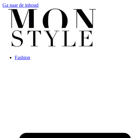
Ga naar de inhoud
Fashion