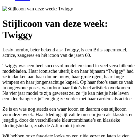
Stijlicoon van deze week:
Twiggy
Lesly hornby, beter bekend als: Twiggy, is een Brits supermodel,
actrice, zangeres en hét icoon van de jaren 60.
Twiggy was een heel succesvol model en stond in veel verschillende
modebladen. Haar iconische uiterlijk en haar bijnaam “Twiggy” had
ze te danken aan haar dunne bouw, haar grote ogen, haar lange
wimpers en haar jongensachtige kapsel. Op haar foto’s staat ze vaak
in ongewone poses, waardoor haar foto’s heel artistiek overkomen.
Na vier jaar model te zijn geweest zei ze “je kan niet je hele leven
een kleerhanger zijn” en ging ze verder met haar carrière als actrice.
Ze is en was nog steeds een waar icoon en daarom ons stijlicoon
voor deze week. Haar kledingstijl valt te omschrijven als klassiek en
jeugdig, door de verschillende kleurcombinatie’s en klassieke
kledingstukken, zoals de A-lijn mini jurken.
Wij hebben onze favoriete looks op een rijtje gezet en laten je zien