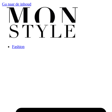
Ga naar de inhoud
Fashion