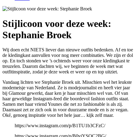
Stijlicoon voor deze week:
Stephanie Broek
Wij doen echt NIETS liever dan nieuwe outfits bedenken. Af en toe
de kledingkast aanvullen voor nog meer combinaties. We zijn er dol
op. En toch stonden we ’s ochtends weer voor onze kledingkast te
treuzelen. Daarom dachten wij, we beginnen de week met wat
outfitinspiratie, zodat je deze week er weer op en top uitziet.
Vandaag lichten we Stephanie Broek uit. Misschien wel het leukste
modemeisje van Nederland. Ze is modejournalist en heeft vier jaar
bij Glamour gewerkt, daar ken je haar misschien wel van. Of van
haar geweldige Instagram-feed die boordevol fashion outfits staat.
Samen met haar vriend Younes die net zo fashionable is als zij.
Daarnaast zet ze zich ook in voor duurzame mode en is ze vegan.
Oké, genoeg inspiratie voor het hele jaar… kijk zelf maar.
https://www.instagram.com/p/B1TU1b3CFzC/
https://www.instagram.com/p/B0viYSQC2BG/