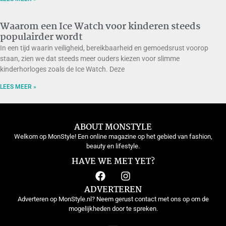
Waarom een Ice Watch voor kinderen steeds
populairder wordt
In een tijd waarin veiligheid, bereikbaarheid en gemoedsrust voorop
staan, zien we dat steeds meer ouders kiezen voor slimme
kinderhorloges zoals de Ice Watch. Deze
LEES MEER »
ABOUT MONSTYLE
Welkom op MonStyle! Een online magazine op het gebied van fashion,
beauty en lifestyle.
HAVE WE MET YET?
ADVERTEREN
Adverteren op MonStyle.nl? Neem gerust contact met ons op om de
mogelijkheden door te spreken.