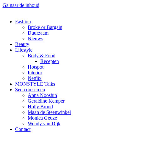
Ga naar de inhoud
Fashion
Broke or Bargain
Duurzaam
Nieuws
Beauty
Lifestyle
Body & Food
Recepten
Hotspot
Interior
Netflix
MONSTYLE Talks
Seen on screen
Anna Nooshin
Geraldine Kemper
Holly Brood
Maan de Steenwinkel
Monica Geuze
Wendy van Dijk
Contact