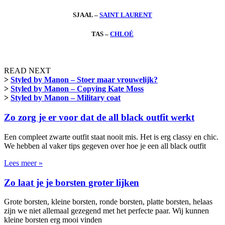
SJAAL –
SAINT LAURENT
TAS –
CHLOÉ
READ NEXT
>
Styled by Manon – Stoer maar vrouwelijk?
>
Styled by Manon – Copying Kate Moss
>
Styled by Manon – Military coat
Zo zorg je er voor dat de all black outfit werkt
Een compleet zwarte outfit staat nooit mis. Het is erg classy en chic.
We hebben al vaker tips gegeven over hoe je een all black outfit
Lees meer »
Zo laat je je borsten groter lijken
Grote borsten, kleine borsten, ronde borsten, platte borsten, helaas
zijn we niet allemaal gezegend met het perfecte paar. Wij kunnen
kleine borsten erg mooi vinden