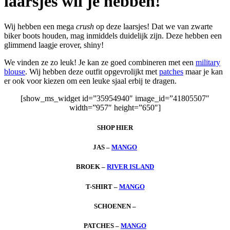
laarsjes wil je hebben!
Wij hebben een mega
crush
op deze laarsjes! Dat we van zwarte
biker boots houden, mag inmiddels duidelijk zijn. Deze hebben een
glimmend laagje erover, shiny!
We vinden ze zo leuk! Je kan ze goed combineren met een
military
blouse
. Wij hebben deze outfit opgevrolijkt met
patches
maar je kan
er ook voor kiezen om een leuke sjaal erbij te dragen.
[show_ms_widget id=”35954940″ image_id=”41805507″
width=”957″ height=”650″]
SHOP HIER
JAS –
MANGO
BROEK –
RIVER ISLAND
T-SHIRT –
MANGO
SCHOENEN –
PATCHES –
MANGO