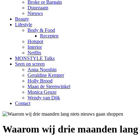
Broke or Bargain
Duurzaam
Nieuws
Beauty
Lifestyle
Body & Food
Recepten
Hotspot
Interior
Netflix
MONSTYLE Talks
Seen on screen
Anna Nooshin
Geraldine Kemper
Holly Brood
Maan de Steenwinkel
Monica Geuze
Wendy van Dijk
Contact
Waarom wij drie maanden lang 