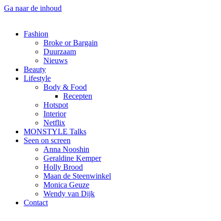
Ga naar de inhoud
Fashion
Broke or Bargain
Duurzaam
Nieuws
Beauty
Lifestyle
Body & Food
Recepten
Hotspot
Interior
Netflix
MONSTYLE Talks
Seen on screen
Anna Nooshin
Geraldine Kemper
Holly Brood
Maan de Steenwinkel
Monica Geuze
Wendy van Dijk
Contact