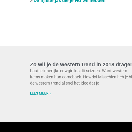
>
De fijnste jas die je NU wil hebben
Zo wil je de western trend in 2018 drage
Laat je innerlijke cowgirl los dit seizoen. Want western
items maken hun comeback. Howdy! Misschien heb je bi
de western trend al snel het idee dat je
LEES MEER »