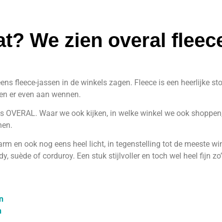
t? We zien overal fleec
ns fleece-jassen in de winkels zagen. Fleece is een heerlijke st
ten er even aan wennen.
 OVERAL. Waar we ook kijken, in welke winkel we ook shoppen, w
nen.
 en ook nog eens heel licht, in tegenstelling tot de meeste wint
, suède of corduroy. Een stuk stijlvoller en toch wel heel fijn z
n
n