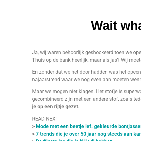
Wait wha
Ja, wij waren behoorlijk geshockeerd toen we opee
Thuis op de bank heerlijk, maar als jas? Wij moe
En zonder dat we het door hadden was het opeens
najaarstrend waar we nog even aan moeten wen
Maar we mogen niet klagen. Het stofje is superwarm
gecombineerd zijn met een andere stof, zoals teddy
je op een rijtje gezet.
READ NEXT
>
Mode met een beetje lef: gekleurde bontjasse
>
7 trends die je over 50 jaar nog steeds aan ka