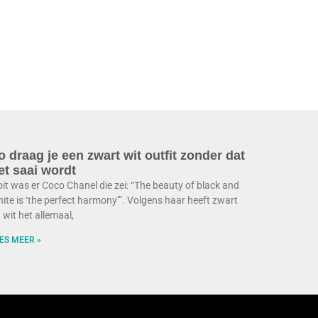
o draag je een zwart wit outfit zonder dat
et saai wordt
it was er Coco Chanel die zei: “The beauty of black and
ite is ‘the perfect harmony’”. Volgens haar heeft zwart
 wit het allemaal,
ES MEER »