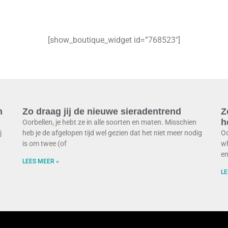
[show_boutique_widget id=”768523″]
n
Zo draag jij de nieuwe sieradentrend
Z
h
Oorbellen, je hebt ze in alle soorten en maten. Misschien
j
heb je de afgelopen tijd wel gezien dat het niet meer nodig
Oo
is om twee (of
wh
en
LEES MEER »
LE