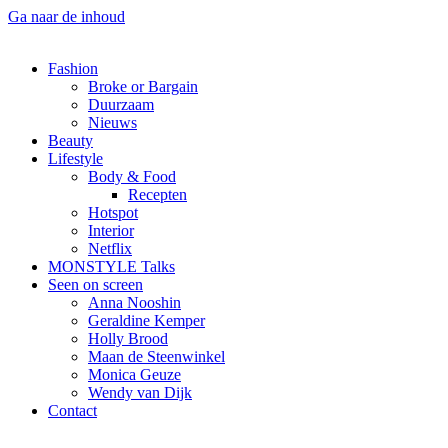
Ga naar de inhoud
Fashion
Broke or Bargain
Duurzaam
Nieuws
Beauty
Lifestyle
Body & Food
Recepten
Hotspot
Interior
Netflix
MONSTYLE Talks
Seen on screen
Anna Nooshin
Geraldine Kemper
Holly Brood
Maan de Steenwinkel
Monica Geuze
Wendy van Dijk
Contact