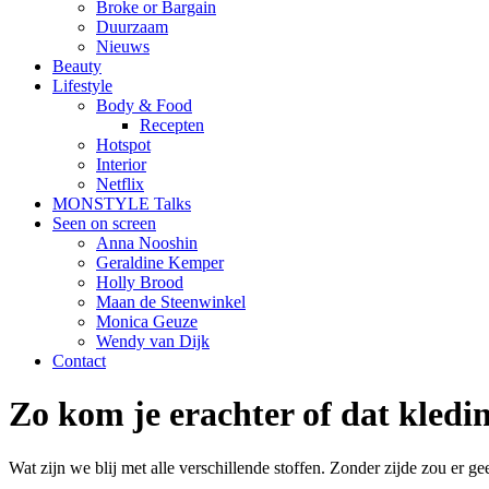
Broke or Bargain
Duurzaam
Nieuws
Beauty
Lifestyle
Body & Food
Recepten
Hotspot
Interior
Netflix
MONSTYLE Talks
Seen on screen
Anna Nooshin
Geraldine Kemper
Holly Brood
Maan de Steenwinkel
Monica Geuze
Wendy van Dijk
Contact
Zo kom je erachter of dat kledin
Wat zijn we blij met alle verschillende stoffen. Zonder zijde zou er gee